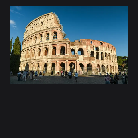
pustolovščina se začenja!
jutra se je zbudil z enim samim mislijo v glavi:
danes bo šel na Kolosej. "Mama, ali gremo
danes na Kolosej?" je vprašal pri zajtrku,
medtem ko je žvečil kos kruha z olivnim oljem.
Njegova mama, Elena, je nasmehnila in rekla:
"Ravno to sem načrtovala, Luca. Obleci se
hitro!" Ko sta prispela pred velikansko stavbo,
je Luca obstal in odprl usta od presenečenja.
Kolosej je bil ogromen – visok skoraj štirideset
metrov in dolg več kot petsto metrov v obsegu.
Zgrajen je bil pred skoraj dva tisoč leti, v času
rimskih cesarjev. "Mama, zakaj so ga zgradili?"
je vprašal Luca, ko sta vstopila skozi
starodavne loke. "Kolosej so zgradili leta 72 po
Kristusu, za časa cesarja Vespazijana," je
razložila Elena. "Dokončali so ga leta 80 po
Kristusu. Bil je največji amfiteater v rimskem
cesarstvu in je lahko sprejel med petdeset in