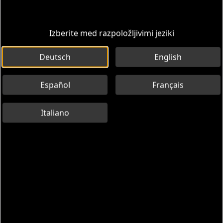
Izberite med razpoložljivimi jeziki
Deutsch
English
Español
Français
Italiano