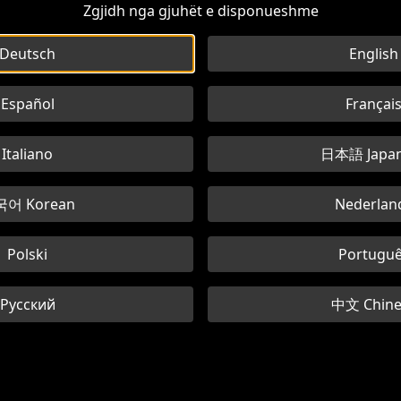
Zgjidh nga gjuhët e disponueshme
Deutsch
English
Español
Françai
Italiano
日本語 Japan
어 Korean
Nederlan
Polski
Portugu
Русский
中文 Chine