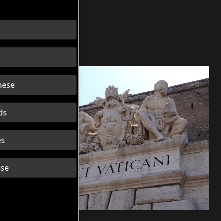
s
ese
ds
ês
se