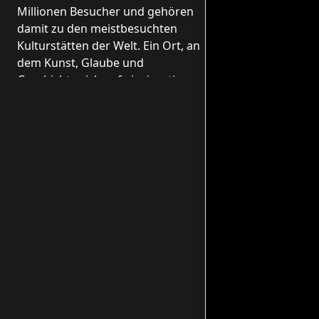
Millionen Besucher und gehören
damit zu den meistbesuchten
Kulturstätten der Welt. Ein Ort, an
dem Kunst, Glaube und
Geschichte sich auf einzigartige
und unwiederholbare Weise
miteinander verweben.
Orët e hapjes
H. 8.00 - 20.00 Uhr (letzter Einlass um
18.00 Uhr)
Vendndodhja
00120 Città del Vaticano