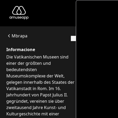
Musei Vaticani
Die Vatikanischen Museen sind einer der größten und bede
00120 Città del Vaticano
Mbrapa
Itineraret
Informacione
Die Vatikanischen Museen sind
einer der größten und
bedeutendsten
Museumskomplexe der Welt,
gelegen innerhalb des Staates der
Vatikanstadt in Rom. Im 16.
Jahrhundert von Papst Julius II.
gegründet, vereinen sie über
zweitausend Jahre Kunst- und
Kulturgeschichte mit einer