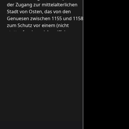
der Zugang zur mittelalterlichen
Stadt von Osten, das von den
Genuesen zwischen 1155 und 1158
zum Schutz vor einem (nicht
stattgefundenen) Angriff der
Truppen Friedrich Barbarossas
erbaut wurde.
Öppettider
Ab 1. Oktober:
- Montags geschlossen
- Von Dienstag bis Freitag von 10 bis 17
Uhr
- Samstag und Sonntag von 10.00 bis
17.30 Uhr
Ab 1. April
- Montags geschlossen
- Von Dienstag bis Freitag von 10 bis 18
Uhr
- Samstag und Sonntag von 10 bis 19