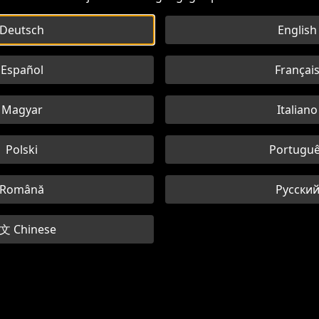
Deutsch
English
Español
Françai
Magyar
Italiano
Polski
Portugu
Română
Русски
文 Chinese