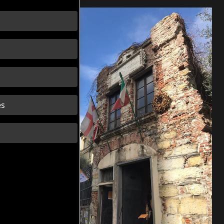
s
ês
й