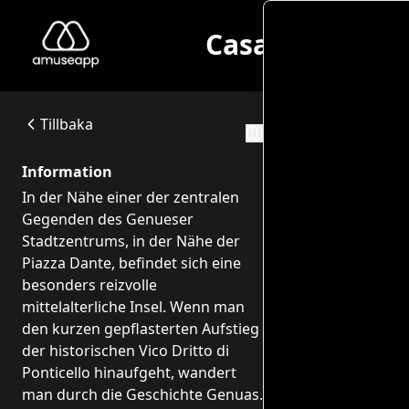
Casa di Colomb
Casa di Colombo, Porta Soprana e Chiostro di Sant'Andrea
In der Nähe einer der zentralen Gegenden des Genueser Stad
Via di Porta Soprana, 16121 Genova GE, Italia
Tillbaka
Rutter
Information
In der Nähe einer der zentralen
Gegenden des Genueser
Stadtzentrums, in der Nähe der
Piazza Dante, befindet sich eine
besonders reizvolle
mittelalterliche Insel. Wenn man
Chatta me
den kurzen gepflasterten Aufstieg
virtuella g
der historischen Vico Dritto di
Ponticello hinaufgeht, wandert
man durch die Geschichte Genuas.