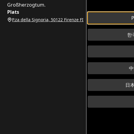
Großherzogtum.
Plats
P
P.za della Signoria, 50122 Firenze FI
한국
中
日本