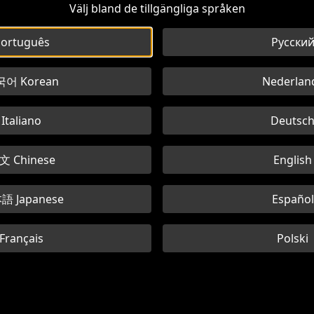
Välj bland de tillgängliga språken
ortuguês
Русски
어 Korean
Nederlan
Italiano
Deutsc
文 Chinese
English
語 Japanese
Español
Français
Polski