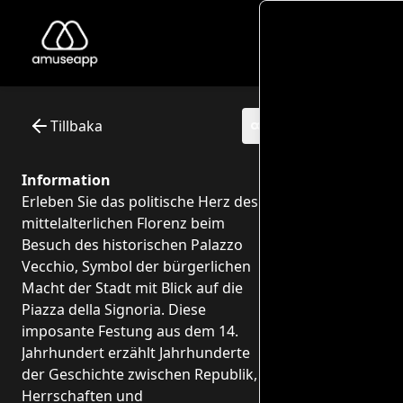
Itinerario per bambini: Viaggio alla scoperta di Palazzo Vec
Ciao piccoli esploratori! Siete pronti per un viaggio fantasti
Museum: Palazzo Vecchio - Firenze
Interactive itinerary with audio guide - 0 points of interest
Tillbaka
Information
Erleben Sie das politische Herz des
mittelalterlichen Florenz beim
Besuch des historischen Palazzo
Vecchio, Symbol der bürgerlichen
Macht der Stadt mit Blick auf die
Piazza della Signoria. Diese
imposante Festung aus dem 14.
Jahrhundert erzählt Jahrhunderte
der Geschichte zwischen Republik,
Herrschaften und