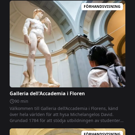
FÖRHANDSVISNING
Galleria dell'Accademia i Floren
90
min
Välkommen till Galleria dell’Accademia i Florens, känd
över hela världen för att hysa Michelangelos David.
Grundad 1784 för att stödja utbildningen av studenter
vid Konstakademin, rymmer galleriet idag en rik samling
av medeltida och renässansmålningar, 1800-
FÖRHANDSVISNING