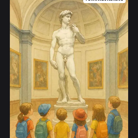
talsskulpturer och historiska musikinstrument. Beläget i
hjärtat av Florens, erbjuder det en resa genom
utvecklingen av florentinsk konst från 1300-talet till
1800-talet.