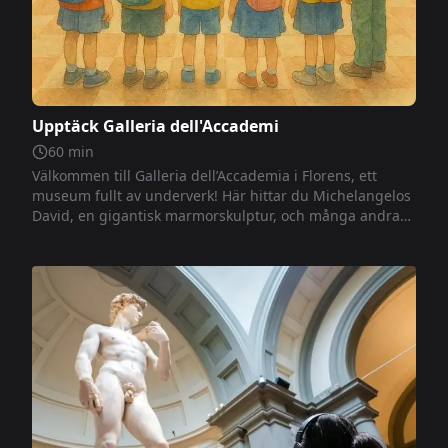
Upptäck Galleria dell'Accademi
60
min
Välkommen till Galleria dell’Accademia i Florens, ett
museum fullt av underverk! Här hittar du Michelangelos
David, en gigantisk marmorskulptur, och många andra
fascinerande konstverk. Tillsammans kommer vi att
upptäcka hur konstnärerna lyckades förvandla ett
marmorblock till något levande och fantastiskt. Det blir
en rolig och överraskande resa i konstens värld i Florens!