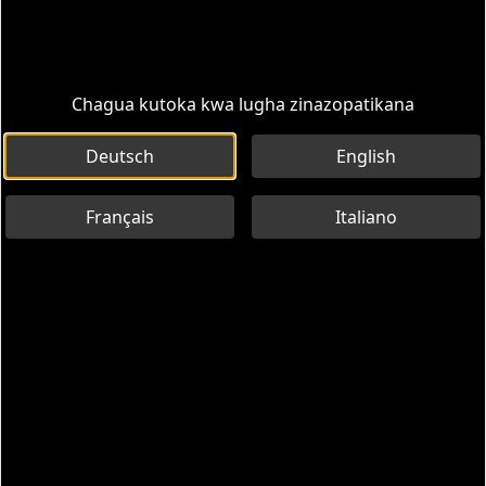
Already have a ticket?
Njia za Utalii
Maelezo
Chagua kutoka kwa lugha zinazopatikana
Deutsch
English
Français
Italiano