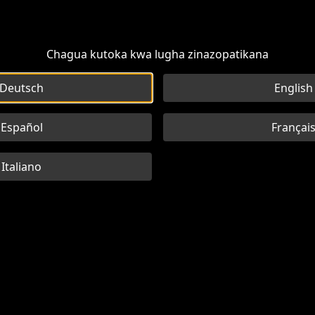
Chagua kutoka kwa lugha zinazopatikana
Deutsch
English
Español
Françai
Italiano