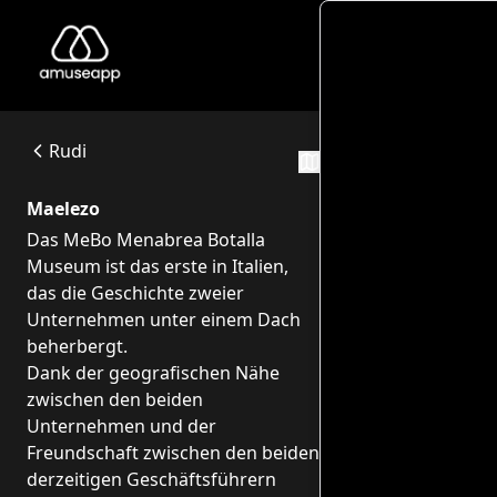
Me
MeBo Menabrea Botalla Museum
Das MeBo Menabrea Botalla Museum ist das erste in Italien
Via Eriberto Ramella Germanin, 2/A, 13900 Biella BI, Italia
Rudi
Njia za Uta
Maelezo
Das MeBo Menabrea Botalla
Museum ist das erste in Italien,
das die Geschichte zweier
Unternehmen unter einem Dach
beherbergt.
Dank der geografischen Nähe
zwischen den beiden
Unternehmen und der
Freundschaft zwischen den beiden
derzeitigen Geschäftsführern