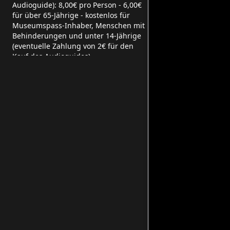
Audioguide): 8,00€ pro Person - 6,00€
für über 65-Jährige - kostenlos für
Museumspass-Inhaber, Menschen mit
Behinderungen und unter 14-Jährige
(eventuelle Zahlung von 2€ für den
Kauf des Audioguides)
Geführte Tour: 12,00€ pro Person -
10,00€ für über 65-Jährige - 4,00€ für
Inhaber des Museumspass - kostenlos
für Menschen mit Behinderungen und
unter 14-Jährige
Erlebnistour mit Verkostung: 27,50€
pro Person - 10% Rabatt für Inhaber
des Museumspass - 15,00€ für
Menschen mit Behinderungen und
unter 14-Jährige
Eneo
Via Eriberto Ramella Germanin, 2/A,
13900 Biella BI, Italia
Mitandao ya Kijamii