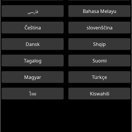
فارسی
Bahasa Melayu
Čeština
slovenščina
Dansk
Shqip
Tagalog
Suomi
Magyar
Türkçe
ไทย
Kiswahili