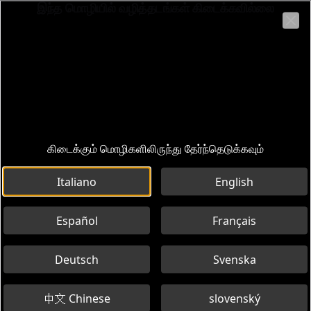
இந்த மொழியில் வழித்தடங்கள் கிடைக்கவில்லை
Michelangelo, Bernini e i maestri
Un itinerario per gli esperti d'arte.
பின்செல்
Clo
Museum: Basilica di San Pietro
Interactive itinerary with audio guide - 0 points of interest
கிடைக்கும் மொழிகளிலிருந்து தேர்ந்தெடுக்கவும்
Italiano
English
Español
Français
Deutsch
Svenska
中文 Chinese
slovenský