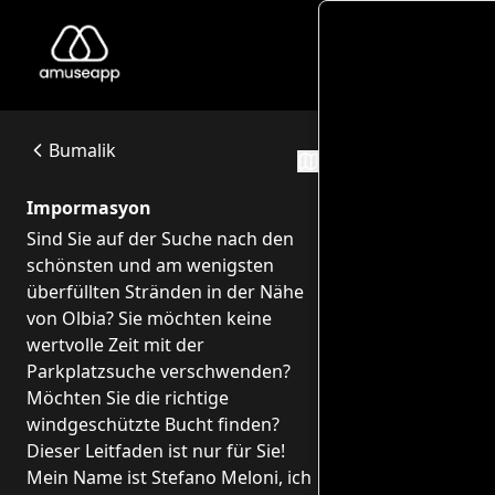
Dis
Discovery Olbia, Alghero e Spiagge
Sind Sie auf der Suche nach den schönsten und am wenigsten
Via dei Gelsi, 9, 07026 Murta Maria SS, Italia
Bumalik
Mga Ruta
Impormasyon
Sind Sie auf der Suche nach den
schönsten und am wenigsten
überfüllten Stränden in der Nähe
von Olbia? Sie möchten keine
wertvolle Zeit mit der
Parkplatzsuche verschwenden?
Möchten Sie die richtige
windgeschützte Bucht finden?
Dieser Leitfaden ist nur für Sie!
Mein Name ist Stefano Meloni, ich