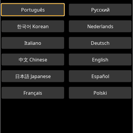
Português
Русский
한국어 Korean
Nederlands
Italiano
Deutsch
中文 Chinese
English
日本語 Japanese
Español
Français
Polski