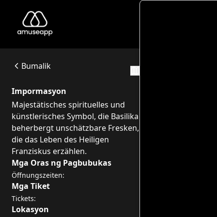
La C
La Città e la Basilica Papale di Assisi
Majestätisches spirituelles und künstlerisches Symbol, die
Piazza Inferiore di S. Francesco, 2, 06081 Assisi PG
Bumalik
Mga Ruta
Impormasyon
Majestätisches spirituelles und
künstlerisches Symbol, die Basilika
beherbergt unschätzbare Fresken,
die das Leben des Heiligen
Franziskus erzählen.
Mga Oras ng Pagbubukas
Öffnungszeiten:
Mga Tiket
Tickets:
Lokasyon