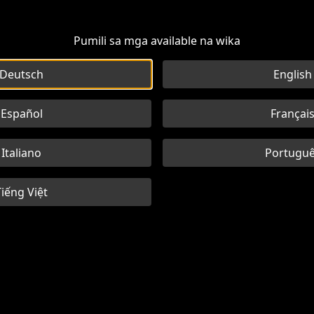
Pumili sa mga available na wika
Deutsch
English
Español
Françai
Italiano
Portugu
Tiếng Việt