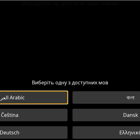
Маршрути не доступні цією мовою
Colosseo
 античного світу. Побудований між 70 і 80 роками н.е., в
и
Виберіть одну з доступних мов
العربية Arabic
বাংলা
Čeština
Dansk
Deutsch
Ελληνικ