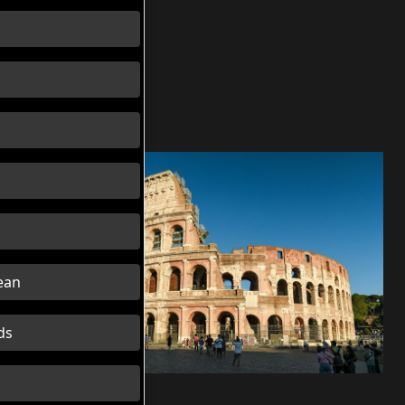
ean
ds