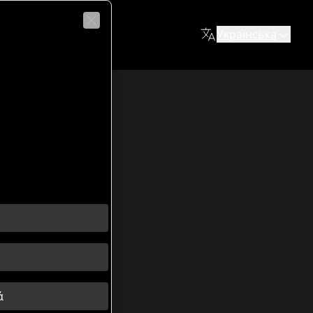
Українська
Close
ін міг вмістити до 80 000 глядачів для перегляду гладіат
ά