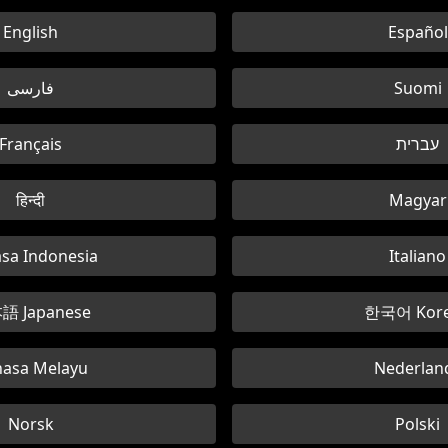
English
Español
فارسی
Suomi
Français
עברית
हिन्दी
Magyar
sa Indonesia
Italiano
語 Japanese
한국어 Kor
asa Melayu
Nederlan
Norsk
Polski