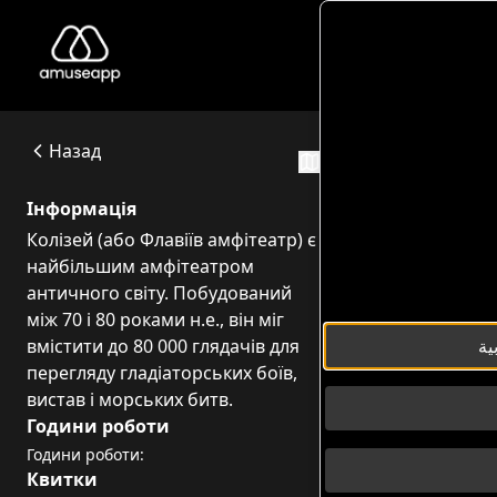
Colosseo
Колізей (або Флавіїв амфітеатр) є найбільшим амфітеатром
Piazza del Colosseo, 1
Назад
Маршрут
Інформація
Колізей (або Флавіїв амфітеатр) є
найбільшим амфітеатром
античного світу. Побудований
між 70 і 80 роками н.е., він міг
вмістити до 80 000 глядачів для
перегляду гладіаторських боїв,
вистав і морських битв.
Години роботи
Години роботи:
Квитки