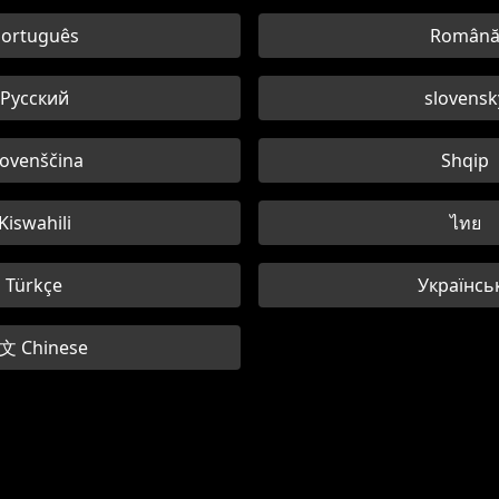
ortuguês
Român
Русский
slovensk
lovenščina
Shqip
Kiswahili
ไทย
Türkçe
Українсь
文 Chinese