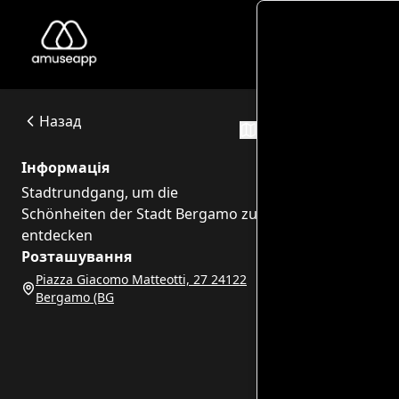
Bergamo itinerario outdoor
Stadtrundgang, um die Schönheiten der Stadt Bergamo zu
Piazza Giacomo Matteotti, 27 24122 Bergamo (BG
Назад
Маршрут
Інформація
Stadtrundgang, um die
Schönheiten der Stadt Bergamo zu
entdecken
Розташування
Piazza Giacomo Matteotti, 27 24122
Bergamo (BG