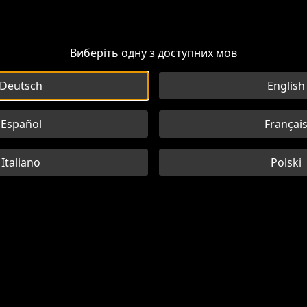
Виберіть одну з доступних мов
Deutsch
English
Español
Françai
Italiano
Polski