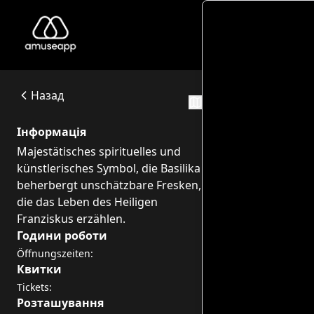
La C
La Città e la Basilica Papale di Assisi
Majestätisches spirituelles und künstlerisches Symbol, die
Piazza Inferiore di S. Francesco, 2, 06081 Assisi PG
Назад
Маршрут
Інформація
Majestätisches spirituelles und
künstlerisches Symbol, die Basilika
beherbergt unschätzbare Fresken,
die das Leben des Heiligen
Franziskus erzählen.
Години роботи
Öffnungszeiten:
Квитки
Tickets:
Розташування