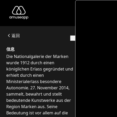
Galleria Nazionale delle Marche
Die Nationalgalerie der Marken wurde 1912 durch einen kön
Piazza Rinascimento, 13, 61029 Urbino PU, Italia
返回
游览路线
信息
Die Nationalgalerie der Marken
wurde 1912 durch einen
königlichen Erlass gegründet und
erhielt durch einen
Ministerialerlass besondere
Autonomie. 27. November 2014,
sammelt, bewahrt und stellt
bedeutende Kunstwerke aus der
Region Marken aus. Seine
Bedeutung ist vor allem auf die