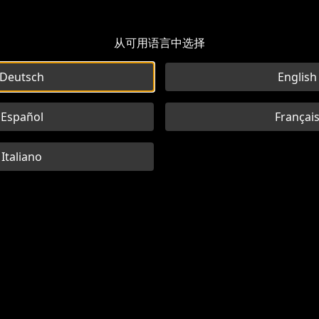
从可用语言中选择
Deutsch
English
Español
Françai
Italiano