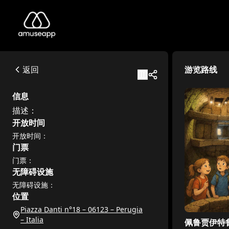
Pozzo etrusco di Perugia
描述：
Piazza Danti n°18 – 06123 – Perugia – Italia
返回
游览路线
Available itineraries
佩鲁贾伊特鲁里亚水井 - 儿童专属
信息
准备好开始一场穿越时空的旅行,去发现这座城市最古老的秘密之
描述：
开放时间
开放时间：
门票
门票：
无障碍设施
无障碍设施：
位置
Piazza Danti n°18 – 06123 – Perugia
– Italia
佩鲁贾伊特